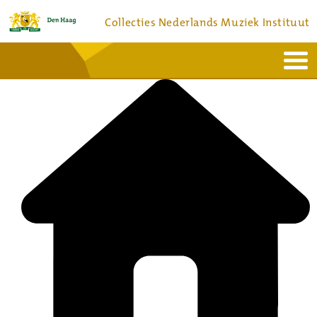
Collecties Nederlands Muziek Instituut
Home
Actueel
Bronnen en collecties
Dienstverlening
Bezoek
Over
Contact