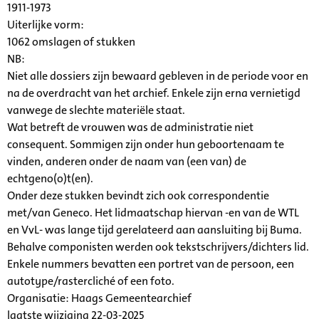
1911-1973
Uiterlijke vorm
:
1062 omslagen of stukken
NB
:
Niet alle dossiers zijn bewaard gebleven in de periode voor en
na de overdracht van het archief. Enkele zijn erna vernietigd
vanwege de slechte materiële staat.
Wat betreft de vrouwen was de administratie niet
consequent. Sommigen zijn onder hun geboortenaam te
vinden, anderen onder de naam van (een van) de
echtgeno(o)t(en).
Onder deze stukken bevindt zich ook correspondentie
met/van Geneco. Het lidmaatschap hiervan -en van de WTL
en VvL- was lange tijd gerelateerd aan aansluiting bij Buma.
Behalve componisten werden ook tekstschrijvers/dichters lid.
Enkele nummers bevatten een portret van de persoon, een
autotype/rastercliché of een foto.
Organisatie:
Haags Gemeentearchief
laatste wijziging 22-03-2025