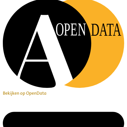
OPEN
DATA
Bekijken op OpenData