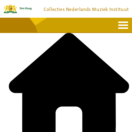
Collecties Nederlands Muziek Instituut
Home
Actueel
Bronnen en collecties
Dienstverlening
Bezoek
Over
Contact