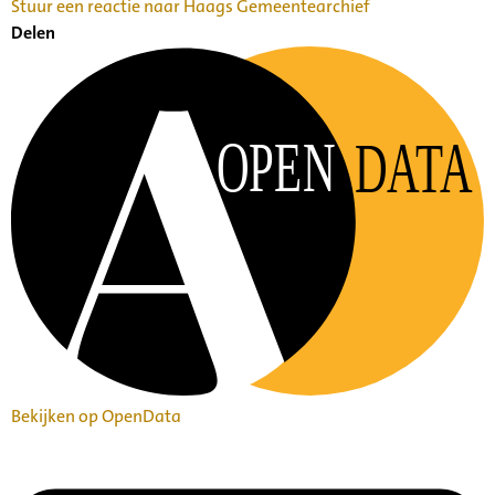
Stuur een reactie naar Haags Gemeentearchief
Delen
OPEN
DATA
Bekijken op OpenData