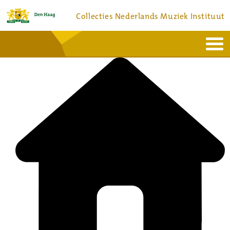
Collecties Nederlands Muziek Instituut
Home
Actueel
Bronnen en collecties
Dienstverlening
Bezoek
Over
Contact