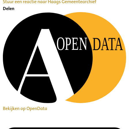
Stuur een reactie naar Haags Gemeentearchief
Delen
OPEN
DATA
Bekijken op OpenData