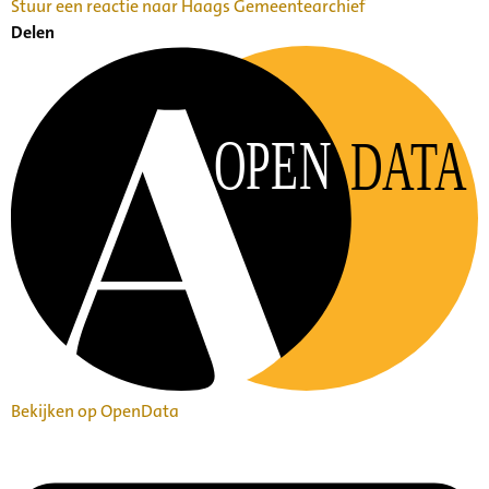
Stuur een reactie naar Haags Gemeentearchief
Delen
OPEN
DATA
Bekijken op OpenData