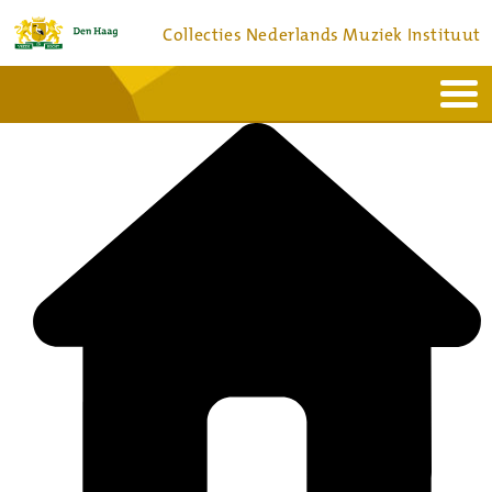
Collecties Nederlands Muziek Instituut
Home
Actueel
Bronnen en collecties
Dienstverlening
Bezoek
Over
Contact