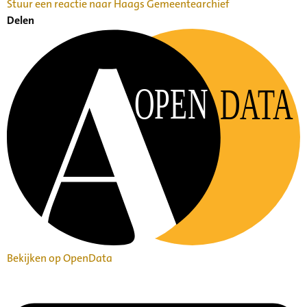
Stuur een reactie naar Haags Gemeentearchief
Delen
OPEN
DATA
Bekijken op OpenData