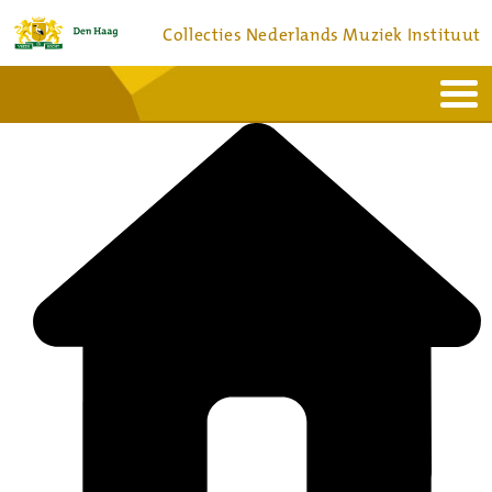
Collecties Nederlands Muziek Instituut
Home
Actueel
Bronnen en collecties
Dienstverlening
Bezoek
Over
Contact