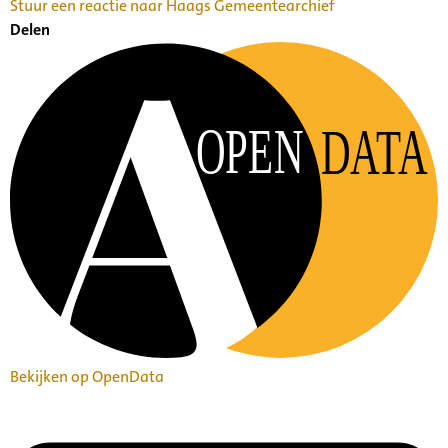
Stuur een reactie naar Haags Gemeentearchief
Delen
OPEN
DATA
Bekijken op OpenData