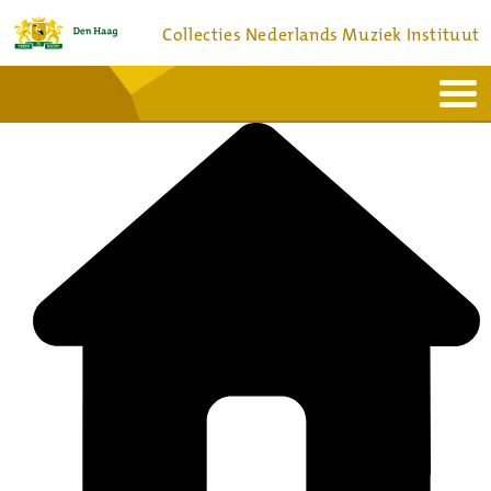
Collecties Nederlands Muziek Instituut
Home
Actueel
Bronnen en collecties
Dienstverlening
Bezoek
Over
Contact