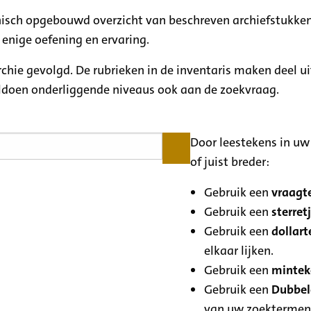
rchisch opgebouwd overzicht van beschreven archiefstukken
 enige oefening en ervaring.
archie gevolgd. De rubrieken in de inventaris maken deel u
oldoen onderliggende niveaus ook aan de zoekvraag.
Door leestekens in uw 
of juist breder:
Gebruik een
vraagte
Gebruik een
sterretj
Gebruik een
dollart
elkaar lijken.
Gebruik een
minteke
Gebruik een
Dubbele
van uw zoektermen