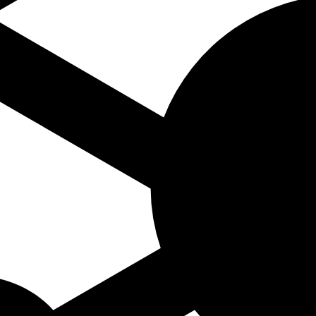
dend op naam componist A-Z