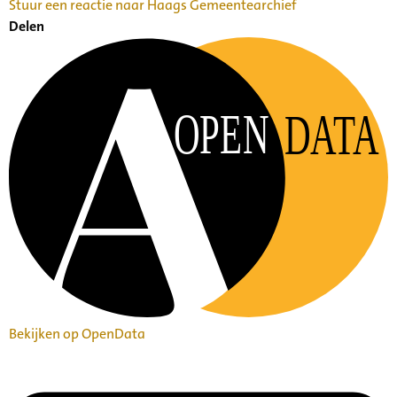
Stuur een reactie naar Haags Gemeentearchief
Delen
OPEN
DATA
Bekijken op OpenData