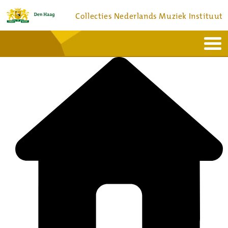
Collecties Nederlands Muziek Instituut
Home
Actueel
Bronnen en collecties
Dienstverlening
Bezoek
Over
Contact