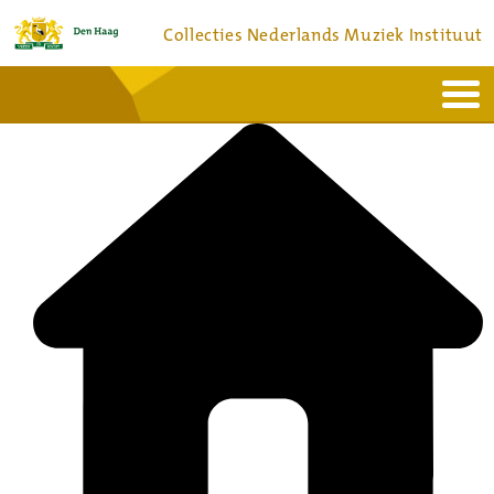
Collecties Nederlands Muziek Instituut
Home
Actueel
Bronnen en collecties
Dienstverlening
Bezoek
Over
Contact