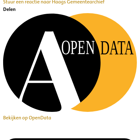
Stuur een reactie naar Haags Gemeentearchief
Delen
OPEN
DATA
Bekijken op OpenData