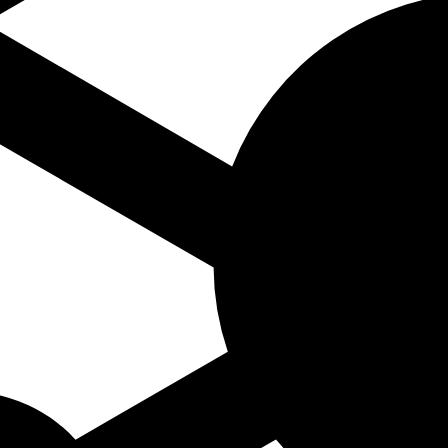
dend op naam componist A-Z