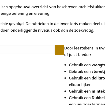
rchisch opgebouwd overzicht van beschreven archiefstukken
 enige oefening en ervaring.
archie gevolgd. De rubrieken in de inventaris maken deel u
oldoen onderliggende niveaus ook aan de zoekvraag.
Door leestekens in uw 
of juist breder:
Gebruik een
vraagte
Gebruik een
sterretj
Gebruik een
dollart
elkaar lijken.
Gebruik een
minteke
Gebruik een
Dubbele
van uw zoektermen