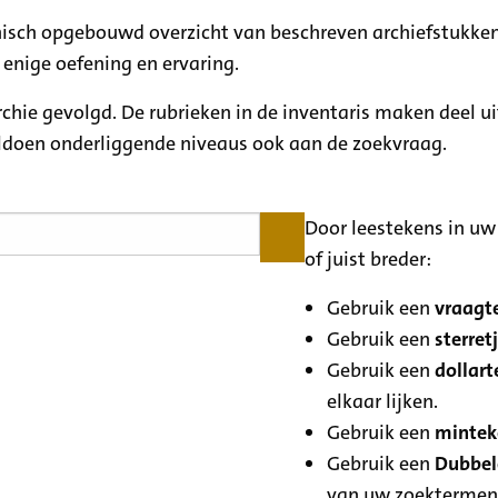
rchisch opgebouwd overzicht van beschreven archiefstukken
 enige oefening en ervaring.
archie gevolgd. De rubrieken in de inventaris maken deel u
oldoen onderliggende niveaus ook aan de zoekvraag.
Door leestekens in uw 
of juist breder:
Gebruik een
vraagte
Gebruik een
sterretj
Gebruik een
dollart
elkaar lijken.
Gebruik een
minteke
Gebruik een
Dubbele
van uw zoektermen