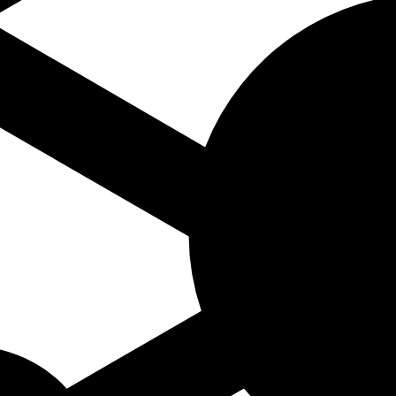
dend op naam componist A-Z