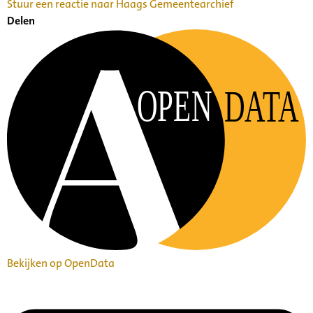
Stuur een reactie naar Haags Gemeentearchief
Delen
OPEN
DATA
Bekijken op OpenData