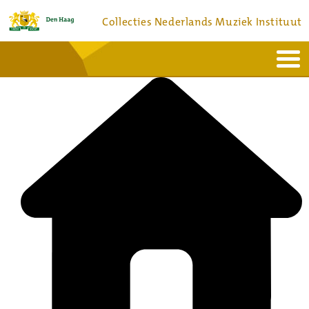
Collecties Nederlands Muziek Instituut
Home
Actueel
Bronnen en collecties
Dienstverlening
Bezoek
Over
Contact