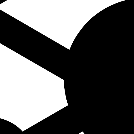
dend op naam componist A-Z