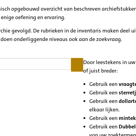
rchisch opgebouwd overzicht van beschreven archiefstukken
 enige oefening en ervaring.
archie gevolgd. De rubrieken in de inventaris maken deel u
oldoen onderliggende niveaus ook aan de zoekvraag.
Door leestekens in uw 
of juist breder:
Gebruik een
vraagte
Gebruik een
sterretj
Gebruik een
dollart
elkaar lijken.
Gebruik een
minteke
Gebruik een
Dubbele
van uw zoektermen