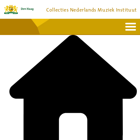
Collecties Nederlands Muziek Instituut
Home
Actueel
Bronnen en collecties
Dienstverlening
Bezoek
Over
Contact