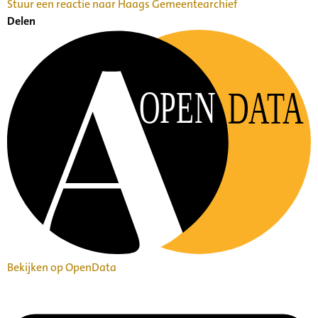
Stuur een reactie naar Haags Gemeentearchief
Delen
OPEN
DATA
Bekijken op OpenData