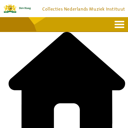
Collecties Nederlands Muziek Instituut
Home
Actueel
Bronnen en collecties
Dienstverlening
Bezoek
Over
Contact