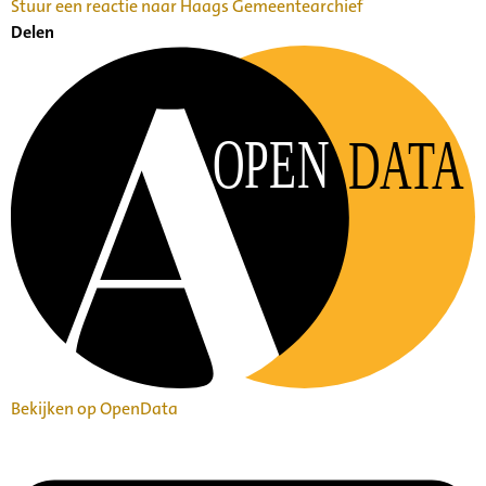
Stuur een reactie naar Haags Gemeentearchief
Delen
OPEN
DATA
Bekijken op OpenData