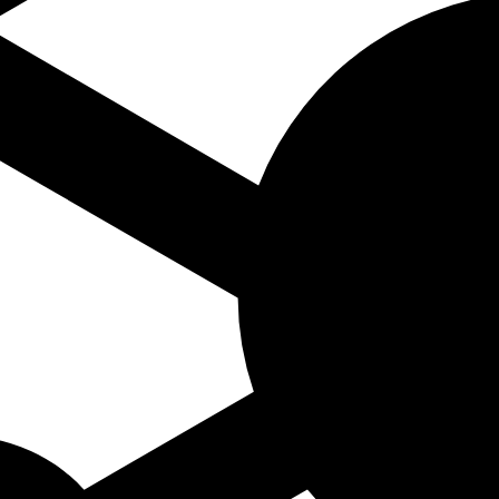
dend op naam componist A-Z