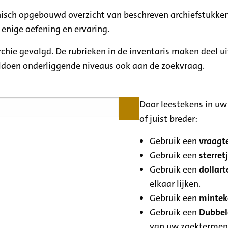
rchisch opgebouwd overzicht van beschreven archiefstukken
 enige oefening en ervaring.
archie gevolgd. De rubrieken in de inventaris maken deel u
oldoen onderliggende niveaus ook aan de zoekvraag.
Door leestekens in uw 
of juist breder:
Gebruik een
vraagte
Gebruik een
sterretj
Gebruik een
dollart
elkaar lijken.
Gebruik een
minteke
Gebruik een
Dubbele
van uw zoektermen