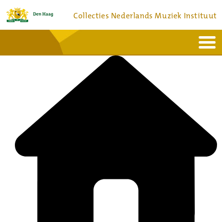
Collecties Nederlands Muziek Instituut
Home
Actueel
Bronnen en collecties
Dienstverlening
Bezoek
Over
Contact