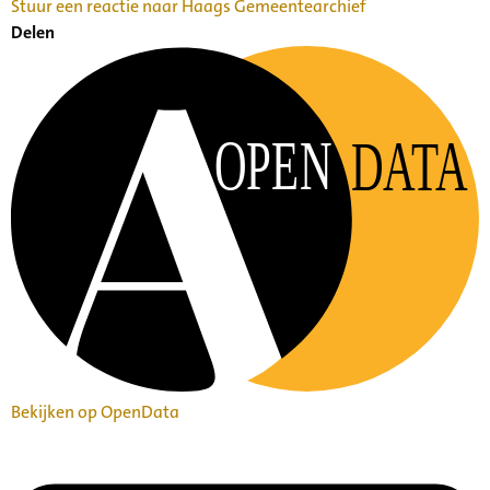
Stuur een reactie naar Haags Gemeentearchief
Delen
OPEN
DATA
Bekijken op OpenData