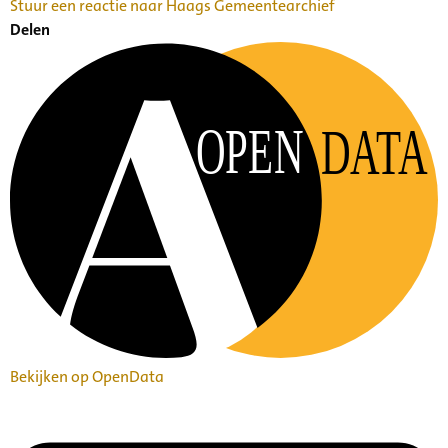
Stuur een reactie naar Haags Gemeentearchief
Delen
OPEN
DATA
Bekijken op OpenData