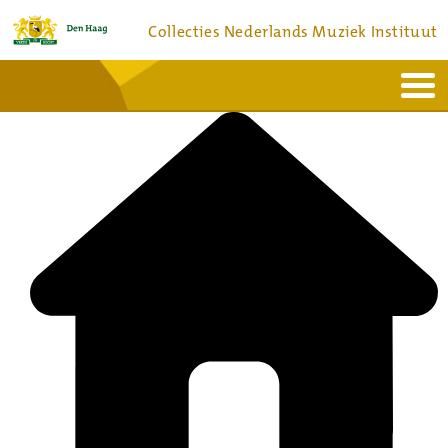
Collecties Nederlands Muziek Instituut
Home
Actueel
Bronnen en collecties
Dienstverlening
Bezoek
Over
Contact