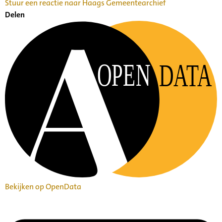
Stuur een reactie naar Haags Gemeentearchief
Delen
OPEN
DATA
Bekijken op OpenData