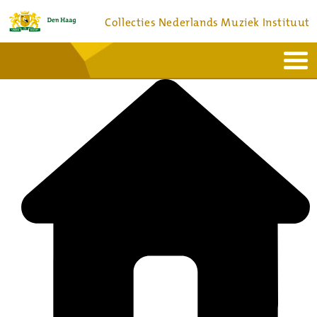
Collecties Nederlands Muziek Instituut
Home
Actueel
Bronnen en collecties
Dienstverlening
Bezoek
Over
Contact