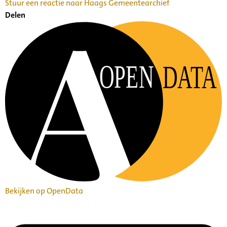
Stuur een reactie naar Haags Gemeentearchief
Delen
OPEN
DATA
Bekijken op OpenData