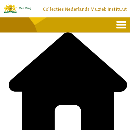
Collecties Nederlands Muziek Instituut
Home
Actueel
Bronnen en collecties
Dienstverlening
Bezoek
Over
Contact