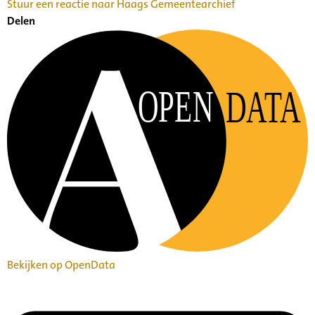
Stuur een reactie naar Haags Gemeentearchief
Delen
OPEN
DATA
Bekijken op OpenData