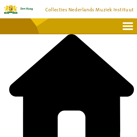
Collecties Nederlands Muziek Instituut
Home
Actueel
Bronnen en collecties
Dienstverlening
Bezoek
Over
Contact