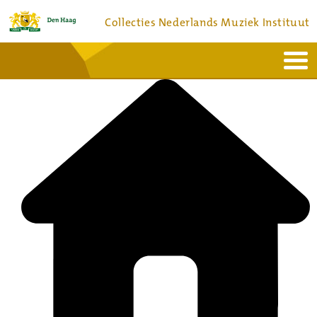
Collecties Nederlands Muziek Instituut
Home
Actueel
Bronnen en collecties
Dienstverlening
Bezoek
Over
Contact