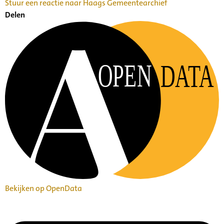
Stuur een reactie naar Haags Gemeentearchief
Delen
OPEN
DATA
Bekijken op OpenData