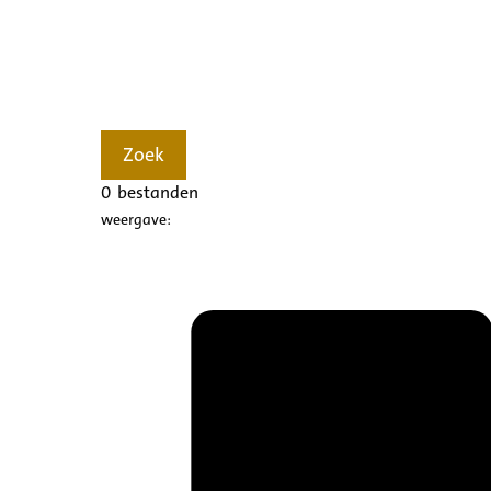
Zoek
0
bestanden
weergave: