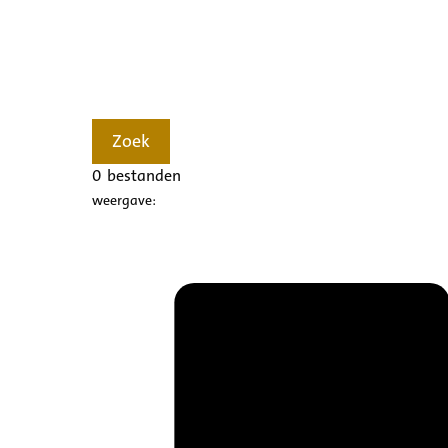
Zoek
0
bestanden
weergave: