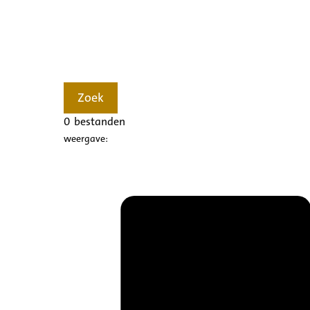
Zoek
0
bestanden
weergave: