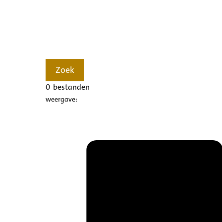
Zoek
0
bestanden
weergave: